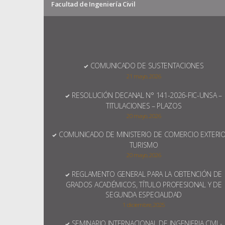
Facultad de Ingeniería Civil
COMUNICADO DE SUSTENTACIONES
21 mayo, 2026
RESOLUCIÓN DECANAL N° 141-2026-FIC-UNSA –
TITULACIONES – PLAZOS
20 mayo, 2026
COMUNICADO DE MINISTERIO DE COMERCIO EXTERIO
TURISMO
20 mayo, 2026
REGLAMENTO GENERAL PARA LA OBTENCIÓN DE
GRADOS ACADÉMICOS, TÍTULO PROFESIONAL Y DE
SEGUNDA ESPECIALIDAD
1 diciembre, 2025
SEMINARIO INTERNACIONAL DE INGENIERIA CIVIL-