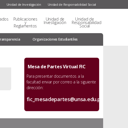
s
Unidad de Investigación
Unidad de Responsabilidad Social
sados
Publicaciones
Unidad de
Unidad de
y
Investigación
Responsabilidad
Reglamentos
Social
ransparencia
Organizaciones Estudiantiles
Mesa de Partes Virtual FIC
Para presentar documentos a la
facultad enviar por correo a la siguiente
dirección:
fic_mesadepartes@unsa.edu.pe